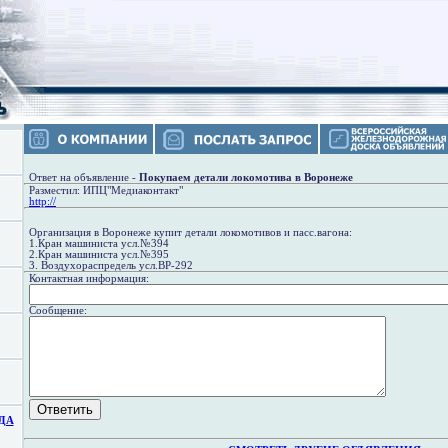
Ответ на объявление -
Покупаем детали локомотива в Воронеже
Разместил: ИПЦ"Медиаконтакт"
http://
Организация в Воронеже купит детали локомотивов и пасс.вагона:
1.Кран машиниста усл.№394
2.Кран машиниста усл.№395
3. Воздухораспредель усл.ВР-292
Контактная информация:
Сообщение:
ДА