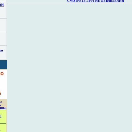
СМОТРЕТЬ ДРУГИЕ ОБЪЯВЛЕНИЯ
ОЙ
го
 -
,
изы.
3,
у