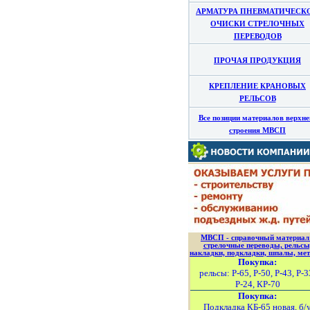
АРМАТУРА ПНЕВМАТИЧЕСК
ОЧИСКИ СТРЕЛОЧНЫХ
ПЕРЕВОДОВ
ПРОЧАЯ ПРОДУКЦИЯ
КРЕПЛЕНИЕ КРАНОВЫХ
РЕЛЬСОВ
Все позиции материалов верхне
строения МВСП
МВСП - справочный материал
стрелочные переводы, рельсы
накладки, подкладки, шпалы, мет
Покупка:
рельсы: Р-65, Р-50, Р-43, Р-3
Р-24, КР-70
Покупка:
Подкладка КБ-65 новая, б/