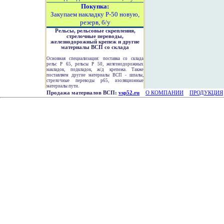
Покупка:
Закупаем накладку Р-50 новую,
резерв, б/у
Рельсы, рельсовые скрепления,
стрелочные переводы,
железнодорожный крепеж и другие
материалы ВСП со склада
Основная специализация: поставка со склада
рельс Р 65, рельсы Р 50, железнодорожных
накладок, подкладок, ж/д крепежа. Также
поставляем другие материалы ВСП - шпалы,
стрелочные переводы р65, изоляционные
материалы пути.
Продажа материалов ВСП:
vsp52.ru
О КОМПАНИИ
ПРОДУКЦИЯ