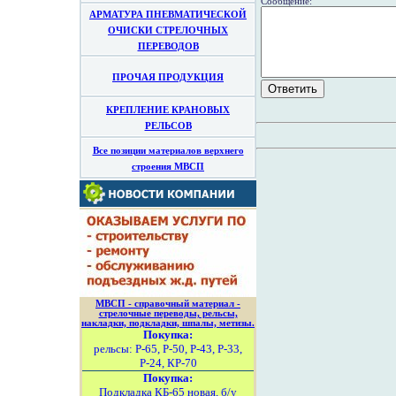
Сообщение:
АРМАТУРА ПНЕВМАТИЧЕСКОЙ
ОЧИСКИ СТРЕЛОЧНЫХ
ПЕРЕВОДОВ
ПРОЧАЯ ПРОДУКЦИЯ
КРЕПЛЕНИЕ КРАНОВЫХ
РЕЛЬСОВ
Все позиции материалов верхнего
строения МВСП
МВСП - справочный материал -
стрелочные переводы, рельсы,
накладки, подкладки, шпалы, метизы.
Покупка:
рельсы: Р-65, Р-50, Р-43, Р-33,
Р-24, КР-70
Покупка:
Подкладка КБ-65 новая, б/у