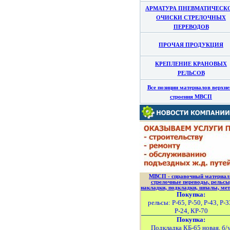
АРМАТУРА ПНЕВМАТИЧЕСК
ОЧИСКИ СТРЕЛОЧНЫХ
ПЕРЕВОДОВ
ПРОЧАЯ ПРОДУКЦИЯ
КРЕПЛЕНИЕ КРАНОВЫХ
РЕЛЬСОВ
Все позиции материалов верхне
строения МВСП
МВСП - справочный материал
стрелочные переводы, рельсы
накладки, подкладки, шпалы, мет
Покупка:
рельсы: Р-65, Р-50, Р-43, Р-3
Р-24, КР-70
Покупка:
Подкладка КБ-65 новая, б/