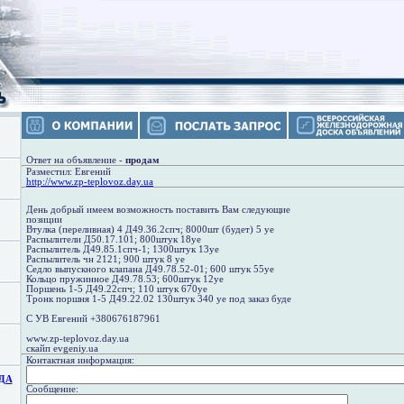
Ответ на объявление -
продам
Разместил: Евгений
http://www.zp-teplovoz.day.ua
День добрый имеем возможность поставить Вам следующие
позиции
Втулка (переливная) 4 Д49.36.2спч; 8000шт (будет) 5 уе
Распылители Д50.17.101; 800штук 18уе
Распылитель Д49.85.1спч-1; 1300штук 13уе
Распылитель чн 2121; 900 штук 8 уе
Седло выпускного клапана Д49.78.52-01; 600 штук 55уе
Кольцо пружинное Д49.78.53; 600штук 12уе
Поршень 1-5 Д49.22спч; 110 штук 670уе
Тронк поршня 1-5 Д49.22.02 130штук 340 уе под заказ буде
С УВ Евгений +380676187961
www.zp-teplovoz.day.ua
скайп evgeniy.ua
Контактная информация:
ДА
Сообщение: