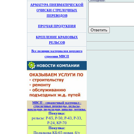
Сообщение:
АРМАТУРА ПНЕВМАТИЧЕСКОЙ
ОЧИСКИ СТРЕЛОЧНЫХ
ПЕРЕВОДОВ
ПРОЧАЯ ПРОДУКЦИЯ
КРЕПЛЕНИЕ КРАНОВЫХ
РЕЛЬСОВ
Все позиции материалов верхнего
строения МВСП
МВСП - справочный материал -
стрелочные переводы, рельсы,
накладки, подкладки, шпалы, метизы.
Покупка:
рельсы: Р-65, Р-50, Р-43, Р-33,
Р-24, КР-70
Покупка:
Подкладка КБ-65 новая, б/у