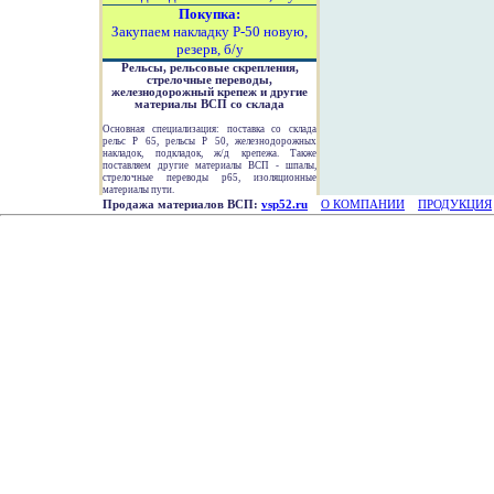
Покупка:
Закупаем накладку Р-50 новую,
резерв, б/у
Рельсы, рельсовые скрепления,
стрелочные переводы,
железнодорожный крепеж и другие
материалы ВСП со склада
Основная специализация: поставка со склада
рельс Р 65, рельсы Р 50, железнодорожных
накладок, подкладок, ж/д крепежа. Также
поставляем другие материалы ВСП - шпалы,
стрелочные переводы р65, изоляционные
материалы пути.
Продажа материалов ВСП:
vsp52.ru
О КОМПАНИИ
ПРОДУКЦИЯ