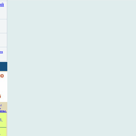
ОЙ
го
 -
,
изы.
3,
у