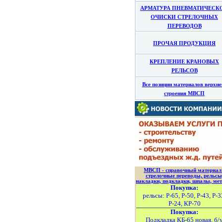
АРМАТУРА ПНЕВМАТИЧЕСК
ОЧИСКИ СТРЕЛОЧНЫХ
ПЕРЕВОДОВ
ПРОЧАЯ ПРОДУКЦИЯ
КРЕПЛЕНИЕ КРАНОВЫХ
РЕЛЬСОВ
Все позиции материалов верхне
строения МВСП
МВСП - справочный материал
стрелочные переводы, рельсы
накладки, подкладки, шпалы, мет
Покупка:
рельсы: Р-65, Р-50, Р-43, Р-3
Р-24, КР-70
Покупка:
Подкладка КБ-65 новая, б/