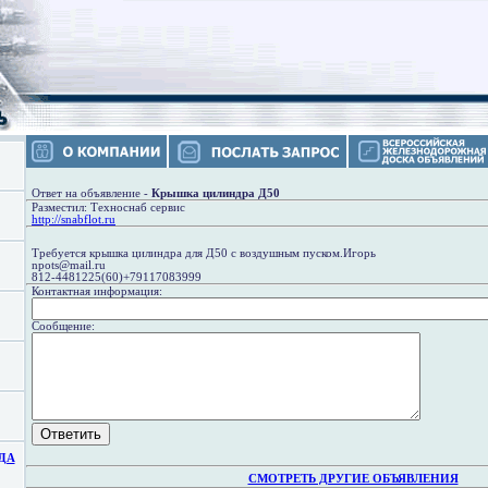
Ответ на объявление -
Крышка цилиндра Д50
Разместил: Техноснаб сервис
http://snabflot.ru
Требуется крышка цилиндра для Д50 с воздушным пуском.Игорь
npots@mail.ru
812-4481225(60)+79117083999
Контактная информация:
Сообщение:
ДА
СМОТРЕТЬ ДРУГИЕ ОБЪЯВЛЕНИЯ