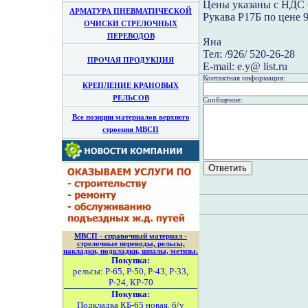
Цены указаны с НДС б
АРМАТУРА ПНЕВМАТИЧЕСКОЙ
Рукава Р17Б по цене 9
ОЧИСКИ СТРЕЛОЧНЫХ
ПЕРЕВОДОВ
Яна
Тел: /926/ 520-26-28
ПРОЧАЯ ПРОДУКЦИЯ
Е-mail: e.y@ list.ru
Контактная информация:
КРЕПЛЕНИЕ КРАНОВЫХ
РЕЛЬСОВ
Сообщение:
Все позиции материалов верхнего
строения МВСП
МВСП - справочный материал -
стрелочные переводы, рельсы,
накладки, подкладки, шпалы, метизы.
Покупка:
рельсы: Р-65, Р-50, Р-43, Р-33,
Р-24, КР-70
Покупка:
Подкладка КБ-65 новая, б/у