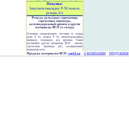
Покупка:
Закупаем накладку Р-50 новую,
резерв, б/у
Рельсы, рельсовые скрепления,
стрелочные переводы,
железнодорожный крепеж и другие
материалы ВСП со склада
Основная специализация: поставка со склада
рельс Р 65, рельсы Р 50, железнодорожных
накладок, подкладок, ж/д крепежа. Также
поставляем другие материалы ВСП - шпалы,
стрелочные переводы р65, изоляционные
материалы пути.
Продажа материалов ВСП:
vsp52.ru
О КОМПАНИИ
ПРОДУКЦИЯ