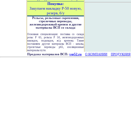
Покупка:
Закупаем накладку Р-50 новую,
резерв, б/у
Рельсы, рельсовые скрепления,
стрелочные переводы,
железнодорожный крепеж и другие
материалы ВСП со склада
Основная специализация: поставка со склада
рельс Р 65, рельсы Р 50, железнодорожных
накладок, подкладок, ж/д крепежа. Также
поставляем другие материалы ВСП - шпалы,
стрелочные переводы р65, изоляционные
материалы пути.
Продажа материалов ВСП:
vsp52.ru
О КОМПАНИИ
ПРОДУКЦИЯ