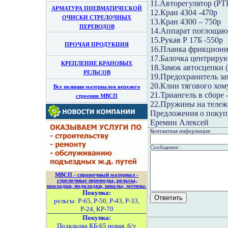
11.Авторегулятор (Р
АРМАТУРА ПНЕВМАТИЧЕСКОЙ
12.Кран 4304 -470р
ОЧИСКИ СТРЕЛОЧНЫХ
13.Кран 4300 – 750р
ПЕРЕВОДОВ
14.Аппарат поглоща
15.Рукав Р 17Б -550р
ПРОЧАЯ ПРОДУКЦИЯ
16.Планка фрикционна
17.Балочка центрирую
КРЕПЛЕНИЕ КРАНОВЫХ
18.Замок автосцепки (
РЕЛЬСОВ
19.Предохранитель зам
20.Клин тягового хом
Все позиции материалов верхнего
21.Триангель в сборе 
строения МВСП
22.Пружины на тележк
Предложения о покупк
Еремин Алексей
Контактная информация:
Сообщение:
МВСП - справочный материал -
стрелочные переводы, рельсы,
накладки, подкладки, шпалы, метизы.
Покупка:
рельсы: Р-65, Р-50, Р-43, Р-33,
Р-24, КР-70
Покупка:
Подкладка КБ-65 новая, б/у