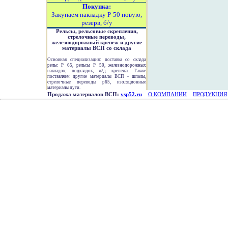
Покупка:
Закупаем накладку Р-50 новую,
резерв, б/у
Рельсы, рельсовые скрепления,
стрелочные переводы,
железнодорожный крепеж и другие
материалы ВСП со склада
Основная специализация: поставка со склада
рельс Р 65, рельсы Р 50, железнодорожных
накладок, подкладок, ж/д крепежа. Также
поставляем другие материалы ВСП - шпалы,
стрелочные переводы р65, изоляционные
материалы пути.
Продажа материалов ВСП:
vsp52.ru
О КОМПАНИИ
ПРОДУКЦИЯ