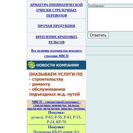
АРМАТУРА ПНЕВМАТИЧЕСКОЙ
Сообщение:
ОЧИСКИ СТРЕЛОЧНЫХ
ПЕРЕВОДОВ
ПРОЧАЯ ПРОДУКЦИЯ
КРЕПЛЕНИЕ КРАНОВЫХ
РЕЛЬСОВ
Все позиции материалов верхнего
строения МВСП
МВСП - справочный материал -
стрелочные переводы, рельсы,
накладки, подкладки, шпалы, метизы.
Покупка:
рельсы: Р-65, Р-50, Р-43, Р-33,
Р-24, КР-70
Покупка:
Подкладка КБ-65 новая, б/у