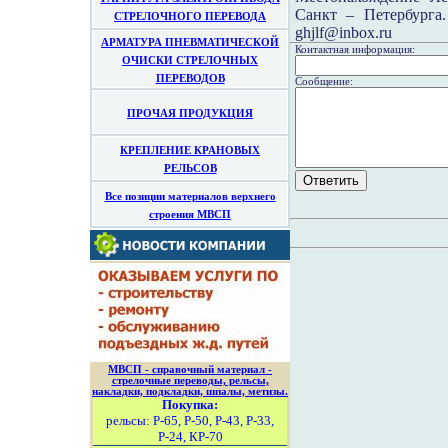
Санкт – Петербурга
СТРЕЛОЧНОГО ПЕРЕВОДА
ghjlf@inbox.ru
АРМАТУРА ПНЕВМАТИЧЕСКОЙ
Контактная информация:
ОЧИСКИ СТРЕЛОЧНЫХ
ПЕРЕВОДОВ
Сообщение:
ПРОЧАЯ ПРОДУКЦИЯ
КРЕПЛЕНИЕ КРАНОВЫХ
РЕЛЬСОВ
Все позиции материалов верхнего
строения МВСП
МВСП - справочный материал -
стрелочные переводы, рельсы,
накладки, подкладки, шпалы, метизы.
Покупка:
рельсы: Р-65, Р-50, Р-43, Р-33,
Р-24, КР-70