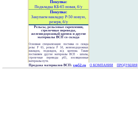
Покупка:
Подкладка КБ-65 новая, б/у
Покупка:
Закупаем накладку Р-50 новую,
резерв, б/у
Рельсы, рельсовые скрепления,
стрелочные переводы,
железнодорожный крепеж и другие
материалы ВСП со склада
Основная специализация: поставка со склада
рельс Р 65, рельсы Р 50, железнодорожных
накладок, подкладок, ж/д крепежа. Также
поставляем другие материалы ВСП - шпалы,
стрелочные переводы р65, изоляционные
материалы пути.
Продажа материалов ВСП:
vsp52.ru
О КОМПАНИИ
ПРОДУКЦИЯ