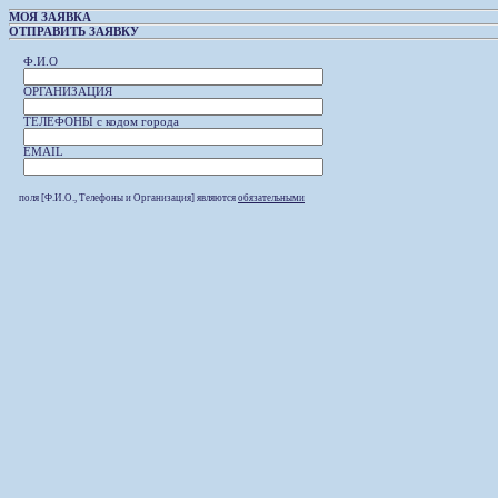
МОЯ ЗАЯВКА
ОТПРАВИТЬ ЗАЯВКУ
Ф.И.О
ОРГАНИЗАЦИЯ
ТЕЛЕФОНЫ с кодом города
EMAIL
поля [Ф.И.О., Телефоны и Организация] являются
обязательными